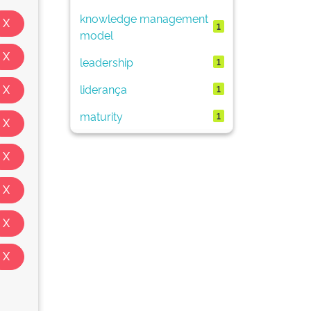
knowledge management
1
model
leadership
1
liderança
1
maturity
1