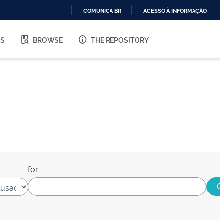
COMUNICA BR
ACESSO À INFORMAÇÃO
IR
PARA
ES
BROWSE
THE REPOSITORY
O
CONTEÚDO
for