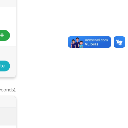
econds).