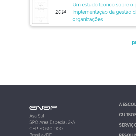
Um estudo teórico sobre o p
2014
implementação da gestão d
organizações
p
A ESCO
CURSO
Asa Sul
SPO Área Especial 2-A
SERVIÇ
CEP 70.610-900
Brasília/DF
PESQUI