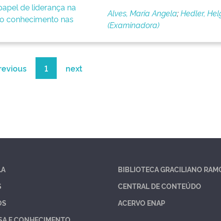
apel de liderança na
Alves, Maria Angela
;
Hedler, Hel
o conhecimento nas
(Examinadora)
revious
1
next
LA
BIBLIOTECA GRACILIANO RAM
S
CENTRAL DE CONTEÚDO
OS
ACERVO ENAP
SA E CONHECIMENTO