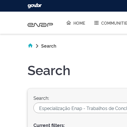
Skip navigation
HOME
COMMUNITI
Search
Search
Search:
Current filters: