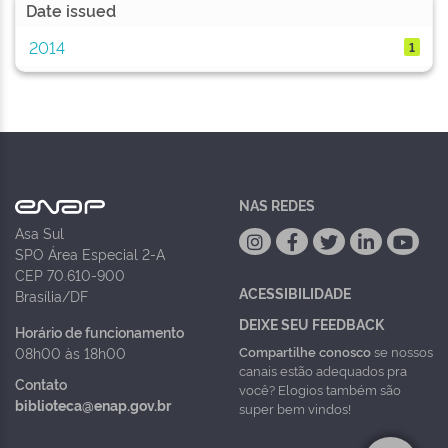
Date issued
2014
1
NAS REDES
Asa Sul
SPO Área Especial 2-A
CEP 70.610-900
ACESSIBILIDADE
Brasília/DF
DEIXE SEU FEEDBACK
Horário de funcionamento
Compartilhe conosco
se nossos
08h00 às 18h00
canais estão adequados pra
Contato
você? Elogios também são
biblioteca@enap.gov.br
super bem vindos!