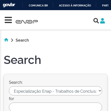
COMUNICA BR
ACESSO À INFORMAÇÃO
PARTI
Skip navigation
IR
PARA
O
CONTEÚDO
Search
Search
Search:
for