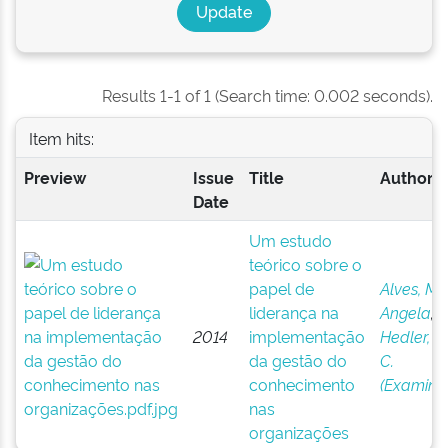
Results 1-1 of 1 (Search time: 0.002 seconds).
Item hits:
Preview
Issue
Title
Author(s
Date
Um estudo
teórico sobre o
papel de
Alves, Ma
liderança na
Angela
;
2014
implementação
Hedler, H
da gestão do
C.
conhecimento
(Examina
nas
organizações