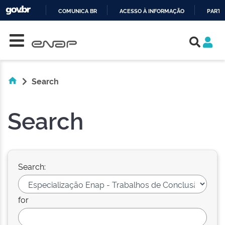
COMUNICA BR
ACESSO À INFORMAÇÃO
PARTI
Skip navigation
IR
PARA
O
CONTEÚDO
Search
Search
Search:
for