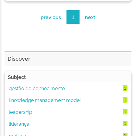
previous
1
next
Discover
Subject
gestão do conhecimento
1
knowledge management model
1
leadership
1
liderança
1
maturity
1