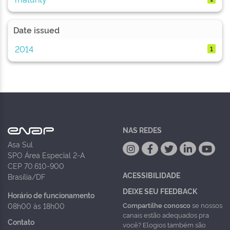
Date issued
2014
1
NAS REDES
Asa Sul
SPO Área Especial 2-A
CEP 70.610-900
ACESSIBILIDADE
Brasília/DF
DEIXE SEU FEEDBACK
Horário de funcionamento
Compartilhe conosco
se nossos
08h00 às 18h00
canais estão adequados pra
Contato
você? Elogios também são