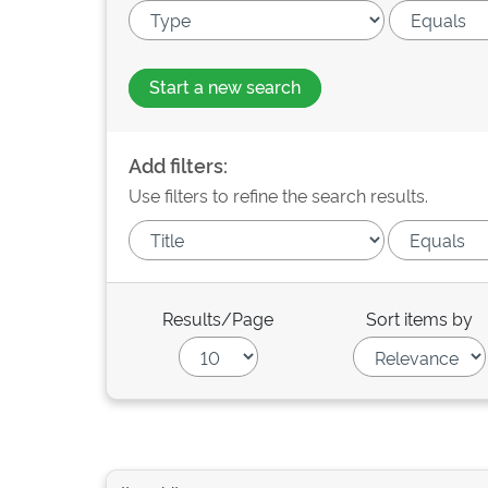
Start a new search
Add filters:
Use filters to refine the search results.
Results/Page
Sort items by