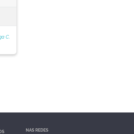
ga C.
NAS REDES
OS