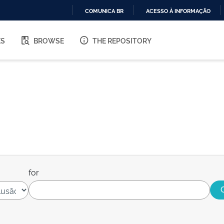
COMUNICA BR
ACESSO À INFORMAÇÃO
IR
PARA
ES
BROWSE
THE REPOSITORY
O
CONTEÚDO
for