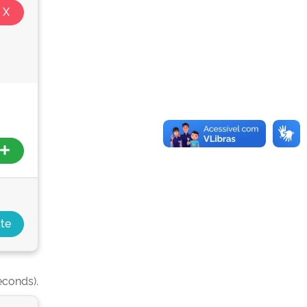
econds).