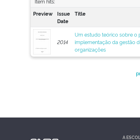
Item hits:
Preview
Issue
Title
Date
Um estudo teórico sobre o p
2014
implementação da gestão d
organizações
p
A ESCO