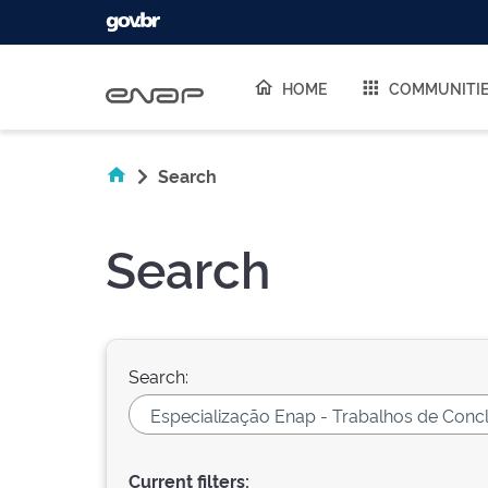
Skip navigation
HOME
COMMUNITI
Search
Search
Search:
Current filters: