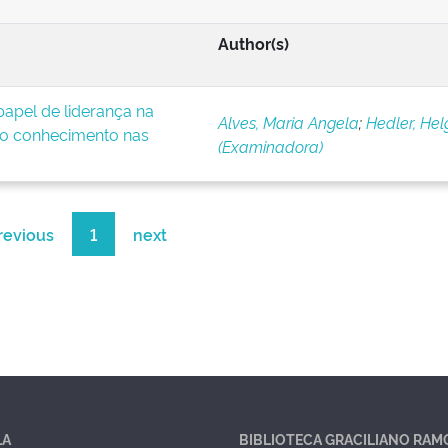
Author(s)
apel de liderança na
Alves, Maria Angela
;
Hedler, Hel
o conhecimento nas
(Examinadora)
revious
1
next
LA
BIBLIOTECA GRACILIANO RAM