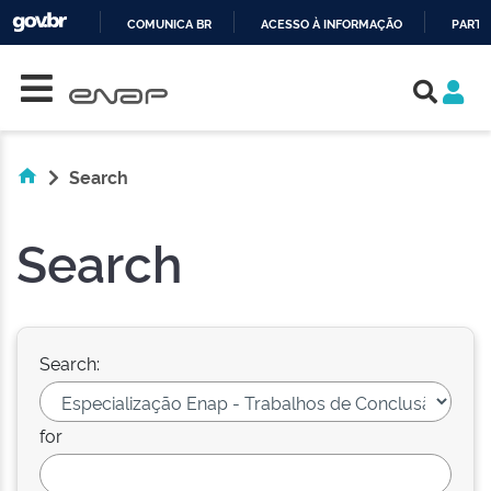
COMUNICA BR
ACESSO À INFORMAÇÃO
PARTI
Skip navigation
IR
PARA
O
CONTEÚDO
Search
Search
Search:
for