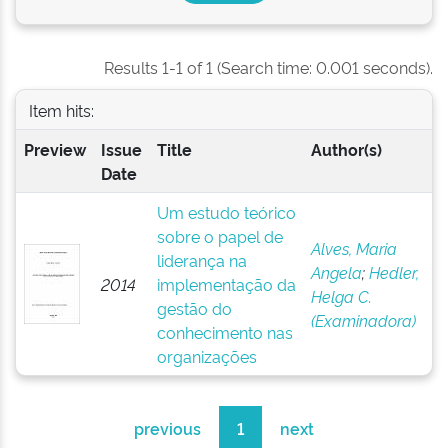
Results 1-1 of 1 (Search time: 0.001 seconds).
Item hits:
Preview
Issue
Title
Author(s)
Date
Um estudo teórico
sobre o papel de
Alves, Maria
liderança na
Angela
;
Hedler,
2014
implementação da
Helga C.
gestão do
(Examinadora)
conhecimento nas
organizações
previous
1
next