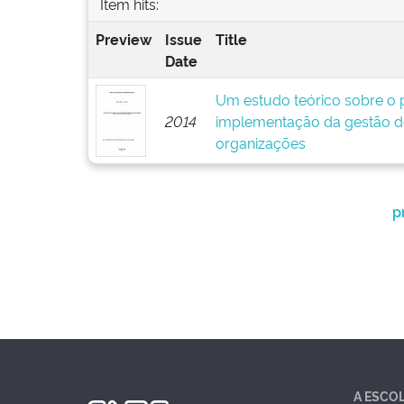
Item hits:
Preview
Issue
Title
Date
Um estudo teórico sobre o p
2014
implementação da gestão d
organizações
p
A ESCO