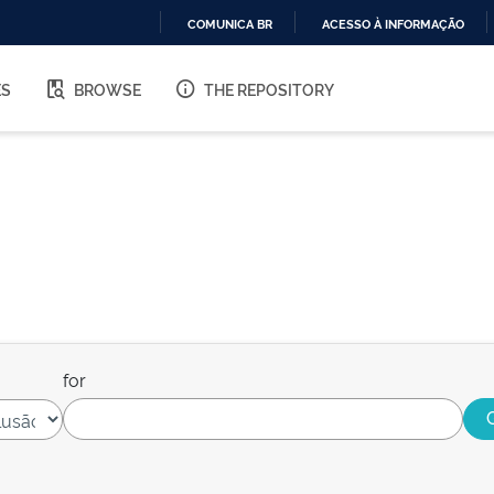
COMUNICA BR
ACESSO À INFORMAÇÃO
IR
PARA
ES
BROWSE
THE REPOSITORY
O
CONTEÚDO
for