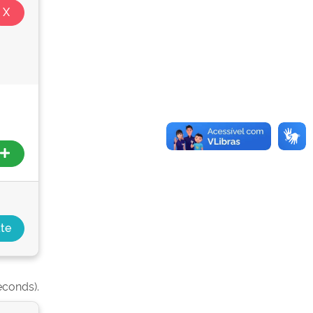
econds).