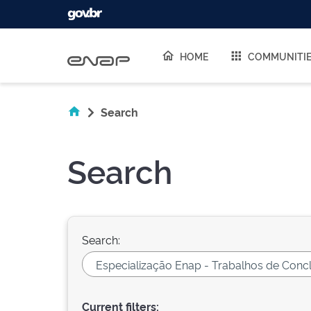
Skip navigation
HOME
COMMUNITI
Search
Search
Search:
Current filters: