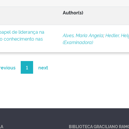
Author(s)
apel de liderança na
Alves, Maria Angela
;
Hedler, Hel
o conhecimento nas
(Examinadora)
revious
1
next
LA
BIBLIOTECA GRACILIANO RAM