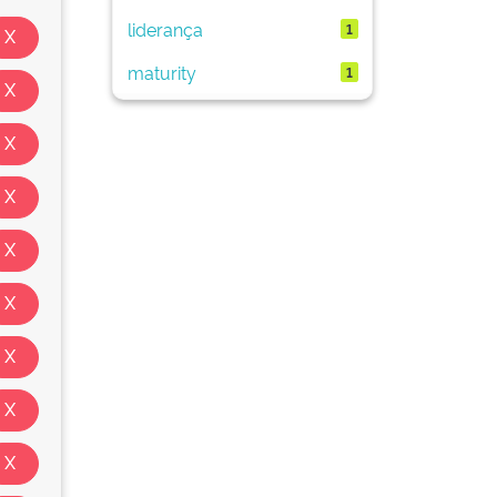
liderança
1
maturity
1