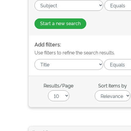
Start a new search
Add filters:
Use filters to refine the search results.
Results/Page
Sort items by