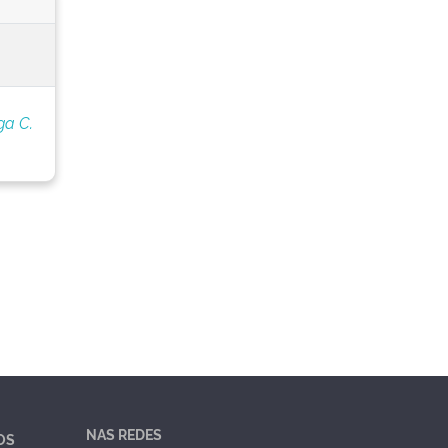
ga C.
NAS REDES
OS