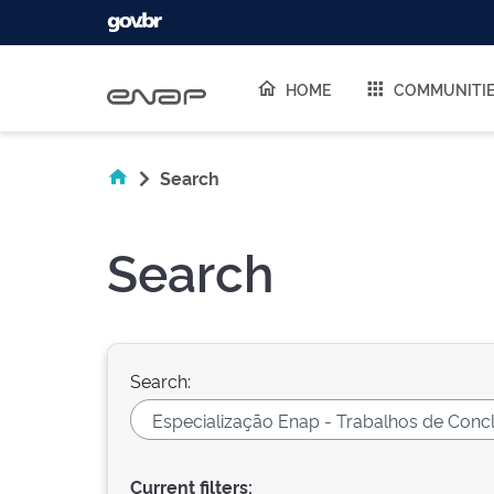
Skip navigation
HOME
COMMUNITI
Search
Search
Search:
Current filters: