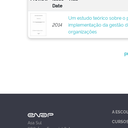
Date
Um estudo teórico sobre o p
2014
implementação da gestão d
organizações
p
A ESCO
CURSO
Asa Sul