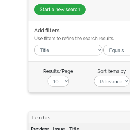
Start a new search
Add filters:
Use filters to refine the search results.
Results/Page
Sort items by
Item hits:
Preview
Issue
Title