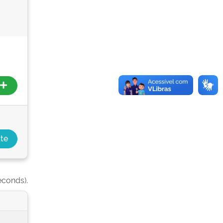
econds).