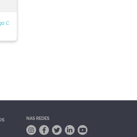
ga C.
NAS REDES
OS