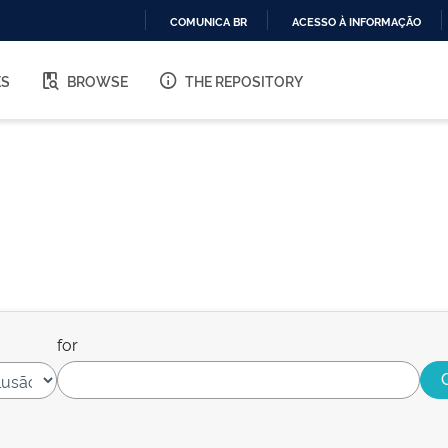
COMUNICA BR
ACESSO À INFORMAÇÃO
IR
PARA
ES
BROWSE
THE REPOSITORY
O
CONTEÚDO
for