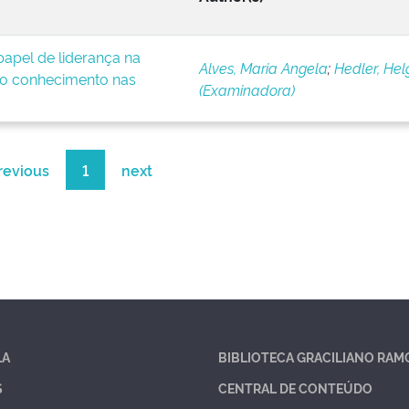
apel de liderança na
Alves, Maria Angela
;
Hedler, Hel
o conhecimento nas
(Examinadora)
revious
1
next
LA
BIBLIOTECA GRACILIANO RAM
S
CENTRAL DE CONTEÚDO