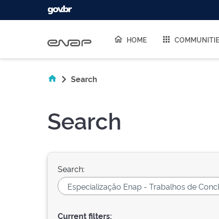
Skip navigation
HOME
COMMUNITI
Search
Search
Search:
Current filters: