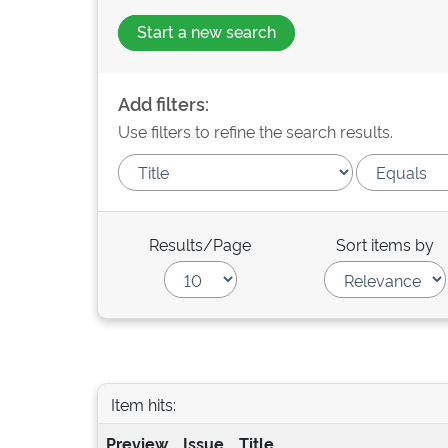
Start a new search
Add filters:
Use filters to refine the search results.
Results/Page
Sort items by
Item hits:
Preview
Issue
Title