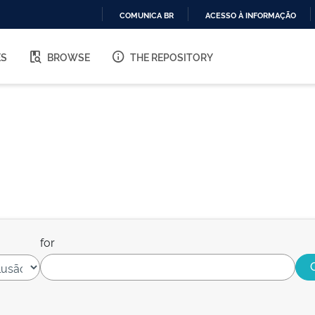
COMUNICA BR
ACESSO À INFORMAÇÃO
IR
PARA
ES
BROWSE
THE REPOSITORY
O
CONTEÚDO
for