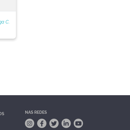
ga C.
NAS REDES
OS