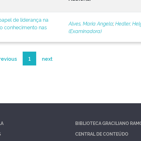
apel de liderança na
Alves, Maria Angela
;
Hedler, Hel
o conhecimento nas
(Examinadora)
revious
1
next
LA
BIBLIOTECA GRACILIANO RAM
S
CENTRAL DE CONTEÚDO