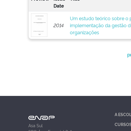
Date
Um estudo teórico sobre o p
2014
implementação da gestão d
organizações
p
A ESCO
CURSO
Asa Sul