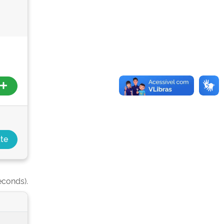
econds).