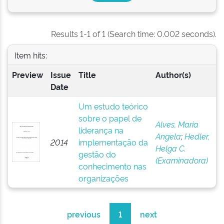
Results 1-1 of 1 (Search time: 0.002 seconds).
Item hits:
Preview
Issue
Title
Author(s)
Date
Um estudo teórico
sobre o papel de
Alves, Maria
liderança na
Angela
;
Hedler,
2014
implementação da
Helga C.
gestão do
(Examinadora)
conhecimento nas
organizações
previous
1
next