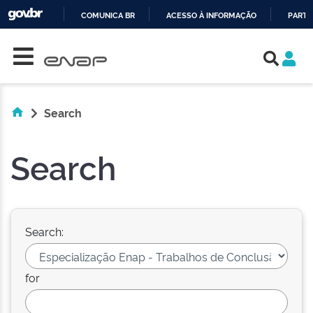
COMUNICA BR
ACESSO À INFORMAÇÃO
PARTI
Skip navigation
IR
PARA
O
CONTEÚDO
Search
Search
Search:
for