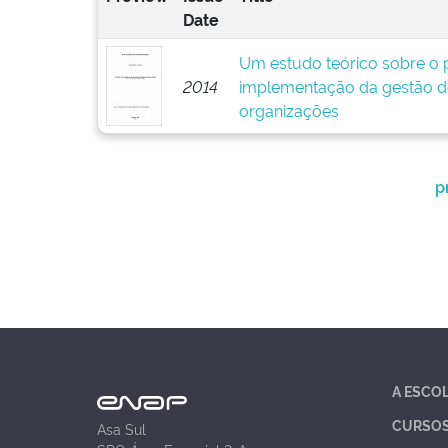
Date
Um estudo teórico sobre o p
2014
implementação da gestão d
organizações
p
A ESCO
CURSO
Asa Sul