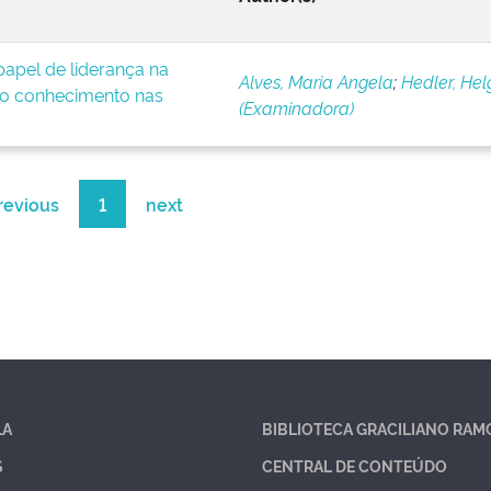
apel de liderança na
Alves, Maria Angela
;
Hedler, Hel
o conhecimento nas
(Examinadora)
revious
1
next
LA
BIBLIOTECA GRACILIANO RAM
S
CENTRAL DE CONTEÚDO