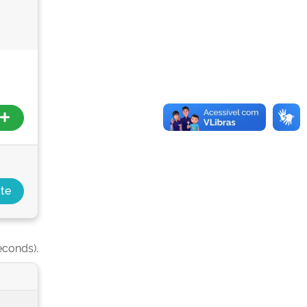
econds).