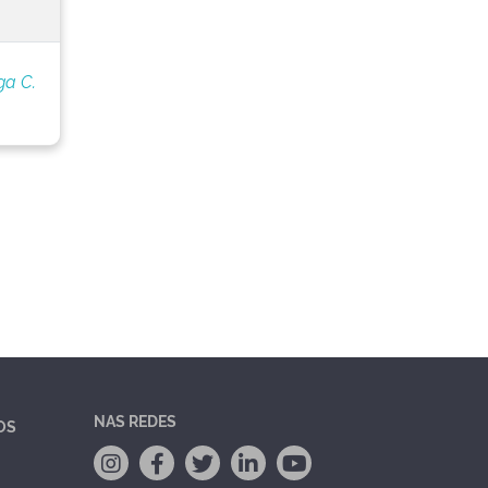
ga C.
NAS REDES
OS