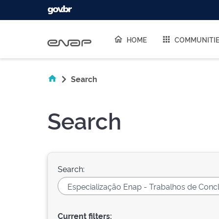
Skip navigation
HOME
COMMUNITI
Search
Search
Search:
Current filters: