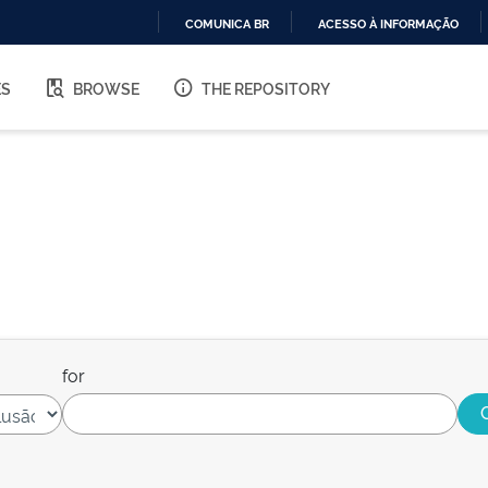
COMUNICA BR
ACESSO À INFORMAÇÃO
IR
PARA
ES
BROWSE
THE REPOSITORY
O
CONTEÚDO
for