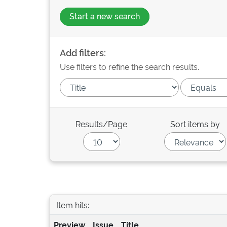
Start a new search
Add filters:
Use filters to refine the search results.
Results/Page
Sort items by
Item hits:
Preview
Issue
Title