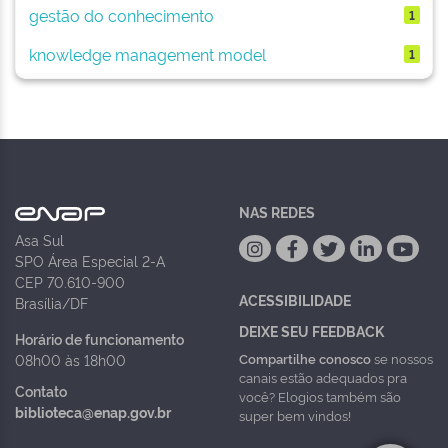
gestão do conhecimento
1
knowledge management model
1
NAS REDES
Asa Sul
SPO Área Especial 2-A
CEP 70.610-900
ACESSIBILIDADE
Brasília/DF
DEIXE SEU FEEDBACK
Horário de funcionamento
Compartilhe conosco
se nossos
08h00 às 18h00
canais estão adequados pra
Contato
você? Elogios também são
biblioteca@enap.gov.br
super bem vindos!