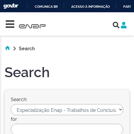
COMUNICA BR
ACESSO À INFORMAÇÃO
PARTI
Skip navigation
IR
PARA
O
CONTEÚDO
Search
Search
Search:
for