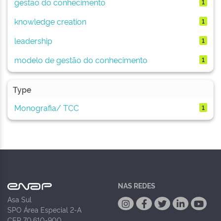
gestão do conhecimento
1
knowledge creation
1
leadership
1
modelo de gestão do conhecimento
1
Type
Monografia/ TCC
1
NAS REDES
Asa Sul
SPO Área Especial 2-A
CEP 70.610-900