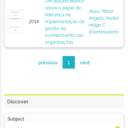
Um estudo teórico
sobre o papel de
Alves, Maria
liderança na
Angela
;
Hedler,
2014
implementação da
Helga C.
gestão do
(Examinadora)
conhecimento nas
organizações
previous
1
next
Discover
Subject