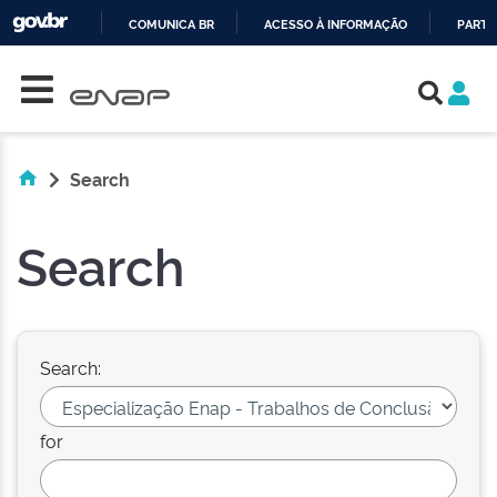
COMUNICA BR
ACESSO À INFORMAÇÃO
PARTI
Skip navigation
IR
PARA
O
CONTEÚDO
Search
Search
Search:
for