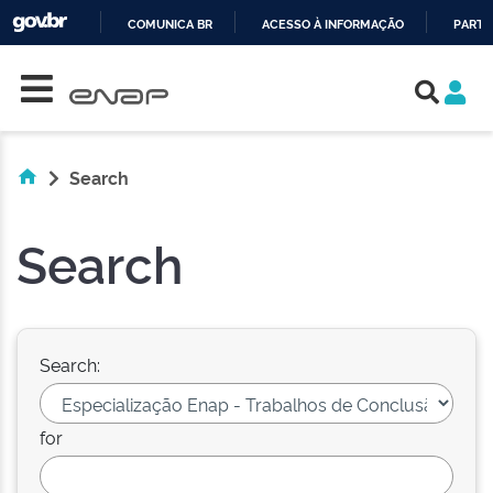
COMUNICA BR
ACESSO À INFORMAÇÃO
PARTI
Skip navigation
IR
PARA
O
CONTEÚDO
Search
Search
Search:
for