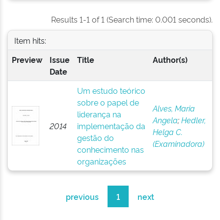
Results 1-1 of 1 (Search time: 0.001 seconds).
Item hits:
Preview
Issue
Title
Author(s)
Date
Um estudo teórico
sobre o papel de
Alves, Maria
liderança na
Angela
;
Hedler,
2014
implementação da
Helga C.
gestão do
(Examinadora)
conhecimento nas
organizações
previous
1
next