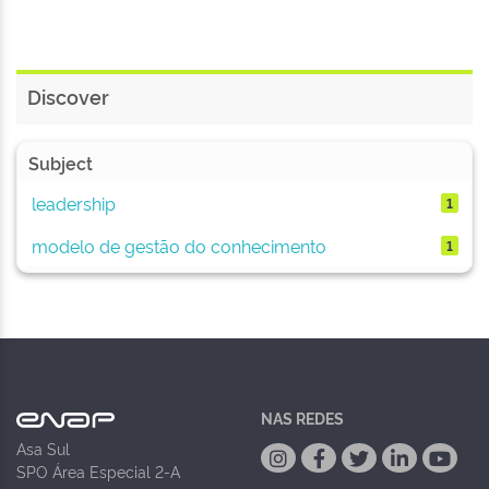
Discover
Subject
leadership
1
modelo de gestão do conhecimento
1
NAS REDES
Asa Sul
SPO Área Especial 2-A