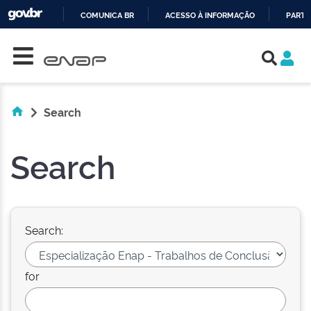
COMUNICA BR
ACESSO À INFORMAÇÃO
PARTI
Skip navigation
IR
PARA
O
CONTEÚDO
Search
Search
Search:
for