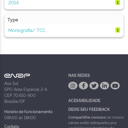
2014
1
Type
Monografia/ TCC
1
NAS REDES
Asa Sul
SPO Área Especial 2-A
CEP 70.610-900
ACESSIBILIDADE
Brasília/DF
DEIXE SEU FEEDBACK
Horário de funcionamento
Compartilhe conosco
se nossos
08h00 às 18h00
canais estão adequados pra
Contato
você? Elogios também são