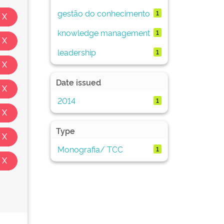
gestão do conhecimento
1
knowledge management
1
leadership
1
Date issued
2014
1
Type
Monografia/ TCC
1