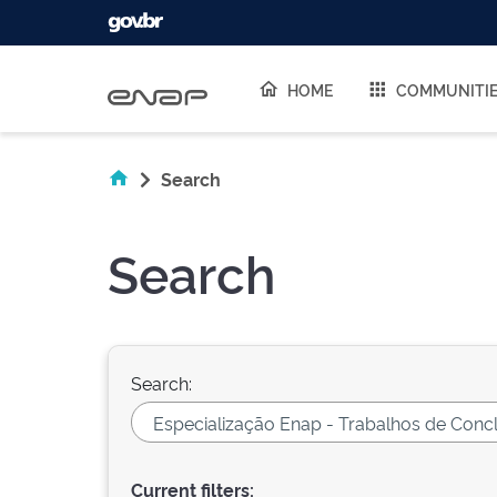
Skip navigation
HOME
COMMUNITI
Search
Search
Search:
Current filters: