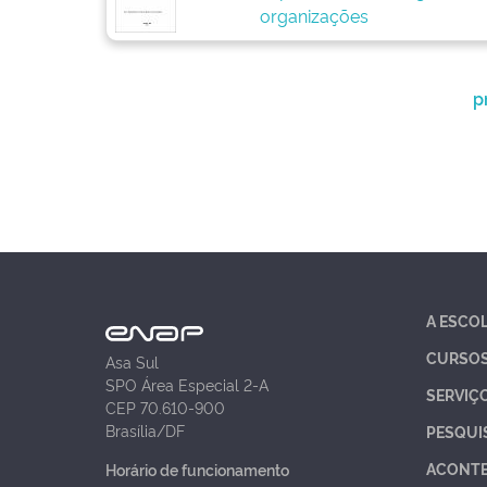
organizações
p
A ESCO
CURSO
Asa Sul
SPO Área Especial 2-A
SERVIÇ
CEP 70.610-900
Brasília/DF
PESQUI
ACONT
Horário de funcionamento