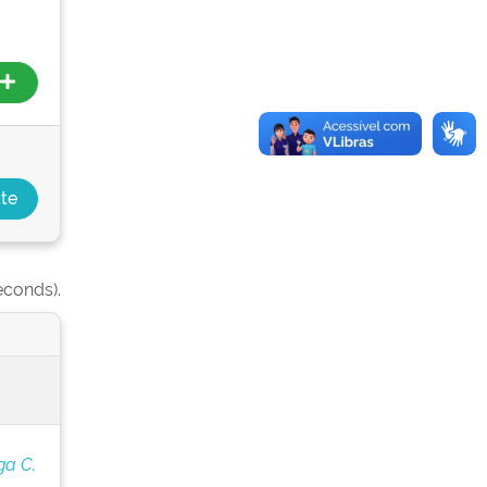
econds).
ga C.