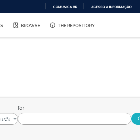
COMUNICA BR
ACESSO À INFORMAÇÃO
IR
PARA
ES
BROWSE
THE REPOSITORY
O
CONTEÚDO
for