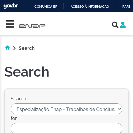
COMUNICA BR
ACESSO À INFORMAÇÃO
PARTI
Skip navigation
IR
PARA
O
CONTEÚDO
Search
Search
Search:
for