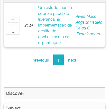
Um estudo teórico
sobre o papel de
Alves, Maria
liderança na
Angela
;
Hedler,
2014
implementação da
Helga C.
gestão do
(Examinadora)
conhecimento nas
organizações
previous
1
next
Discover
Subject