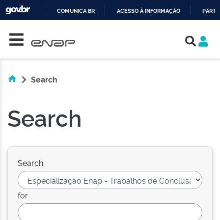
COMUNICA BR
ACESSO À INFORMAÇÃO
PARTI
Skip navigation
IR
PARA
O
CONTEÚDO
Search
Search
Search:
for