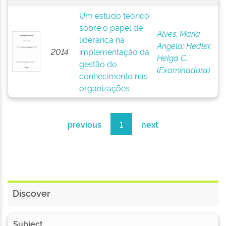
Um estudo teórico
sobre o papel de
Alves, Maria
liderança na
Angela
;
Hedler,
2014
implementação da
Helga C.
gestão do
(Examinadora)
conhecimento nas
organizações
previous
1
next
Discover
Subject