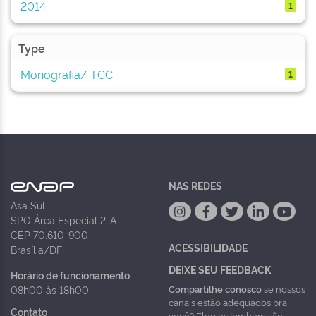
2014
1
Type
Monografia/ TCC
1
NAS REDES
Asa Sul
SPO Área Especial 2-A
CEP 70.610-900
ACESSIBILIDADE
Brasília/DF
DEIXE SEU FEEDBACK
Horário de funcionamento
Compartilhe conosco
se nossos
08h00 às 18h00
canais estão adequados pra
Contato
você? Elogios também são