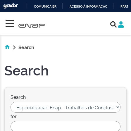
COMUNICA BR
ACESSO À INFORMAÇÃO
PARTI
Skip navigation
IR
PARA
O
CONTEÚDO
Search
Search
Search:
for