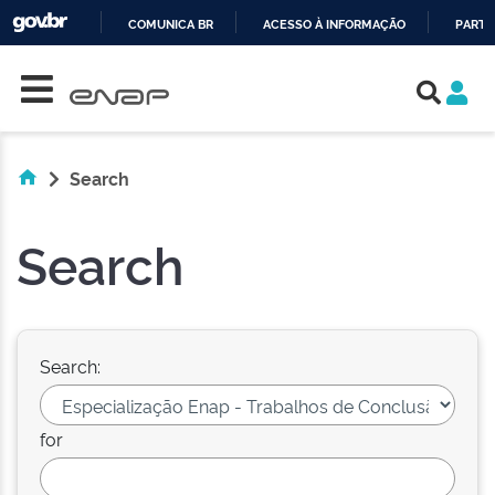
COMUNICA BR
ACESSO À INFORMAÇÃO
PARTI
Skip navigation
IR
PARA
O
CONTEÚDO
Search
Search
Search:
for