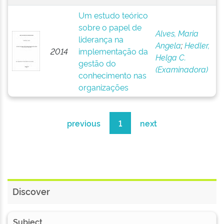
Um estudo teórico
sobre o papel de
Alves, Maria
liderança na
Angela
;
Hedler,
2014
implementação da
Helga C.
gestão do
(Examinadora)
conhecimento nas
organizações
previous
1
next
Discover
Subject