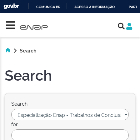
COMUNICA BR
ACESSO À INFORMAÇÃO
PARTI
Skip navigation
IR
PARA
O
CONTEÚDO
Search
Search
Search:
for