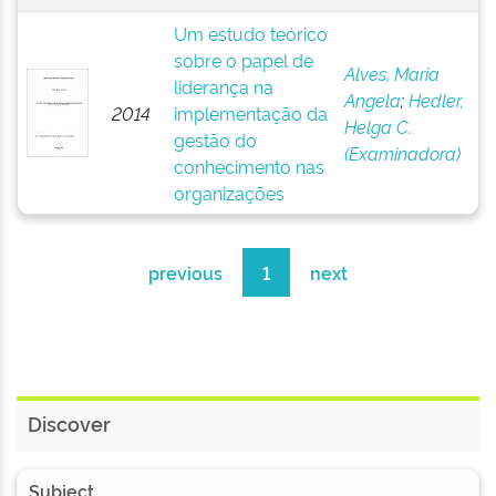
Um estudo teórico
sobre o papel de
Alves, Maria
liderança na
Angela
;
Hedler,
2014
implementação da
Helga C.
gestão do
(Examinadora)
conhecimento nas
organizações
previous
1
next
Discover
Subject