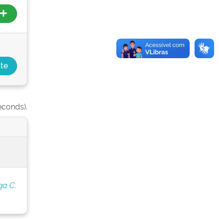
econds).
ga C.