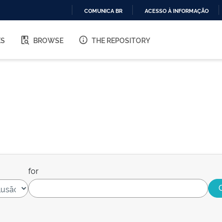
COMUNICA BR
ACESSO À INFORMAÇÃO
IR
PARA
ES
BROWSE
THE REPOSITORY
O
CONTEÚDO
for