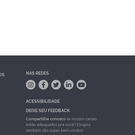
NAS REDES
OS
ACESSIBILIDADE
DEIXE SEU FEEDBACK
Compartilhe conosco
se nossos canais
estão adequados pra você? Elogios
também são super bem vindos!