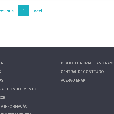
revious
1
next
LA
BIBLIOTECA GRACILIANO RAM
S
CENTRAL DE CONTEÚDO
OS
ACERVO ENAP
SA E CONHECIMENTO
ECE
 À INFORMAÇÃO