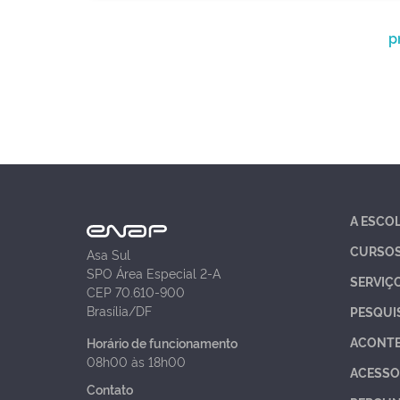
p
A ESCO
CURSO
Asa Sul
SPO Área Especial 2-A
SERVIÇ
CEP 70.610-900
Brasília/DF
PESQUI
ACONT
Horário de funcionamento
08h00 às 18h00
ACESSO
Contato