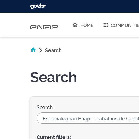
Skip navigation
HOME
COMMUNITI
Search
Search
Search:
Current filters: