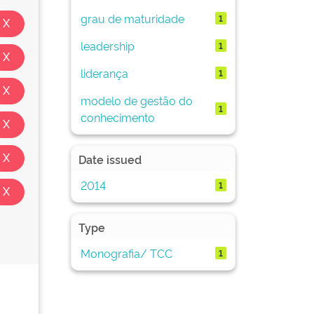
grau de maturidade
1
leadership
1
liderança
1
modelo de gestão do
1
conhecimento
Date issued
2014
1
Type
Monografia/ TCC
1