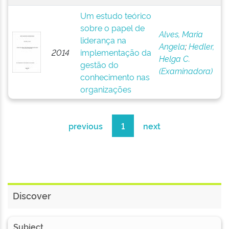
Um estudo teórico
sobre o papel de
Alves, Maria
liderança na
Angela
;
Hedler,
2014
implementação da
Helga C.
gestão do
(Examinadora)
conhecimento nas
organizações
previous
1
next
Discover
Subject