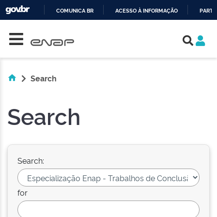
COMUNICA BR
ACESSO À INFORMAÇÃO
PARTI
Skip navigation
IR
PARA
O
CONTEÚDO
Search
Search
Search:
for