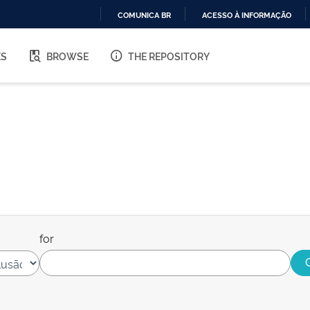
COMUNICA BR
ACESSO À INFORMAÇÃO
IR
PARA
ES
BROWSE
THE REPOSITORY
O
CONTEÚDO
for