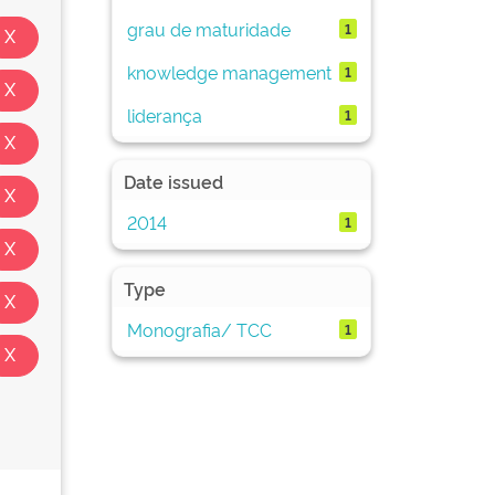
grau de maturidade
1
knowledge management
1
liderança
1
Date issued
2014
1
Type
Monografia/ TCC
1