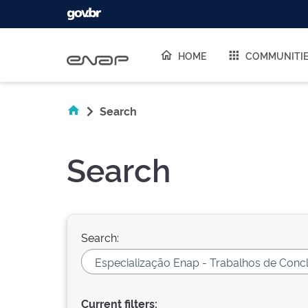
Skip navigation
HOME
COMMUNITI
Search
Search
Search:
Current filters: