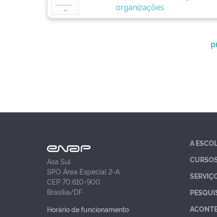
organizações
p
A ESCO
CURSO
Asa Sul
SPO Área Especial 2-A
SERVIÇ
CEP 70.610-900
Brasília/DF
PESQUI
ACONT
Horário de funcionamento