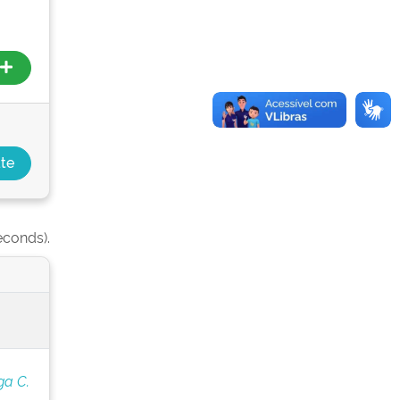
econds).
ga C.