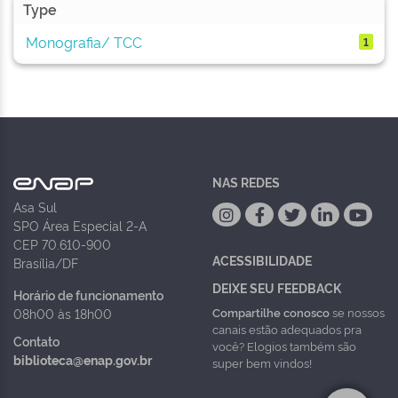
Type
Monografia/ TCC
1
NAS REDES
Asa Sul
SPO Área Especial 2-A
CEP 70.610-900
ACESSIBILIDADE
Brasília/DF
DEIXE SEU FEEDBACK
Horário de funcionamento
Compartilhe conosco
se nossos
08h00 às 18h00
canais estão adequados pra
Contato
você? Elogios também são
biblioteca@enap.gov.br
super bem vindos!