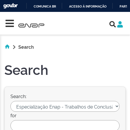
COMUNICA BR
ACESSO À INFORMAÇÃO
PARTI
Skip navigation
IR
PARA
O
CONTEÚDO
Search
Search
Search:
for