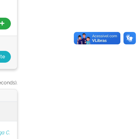
econds).
ga C.