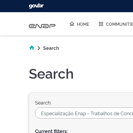
Skip navigation
HOME
COMMUNITI
Search
Search
Search:
Current filters: