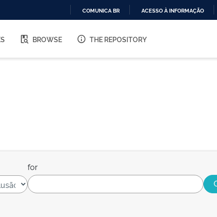
COMUNICA BR
ACESSO À INFORMAÇÃO
IR
PARA
ES
BROWSE
THE REPOSITORY
O
CONTEÚDO
for