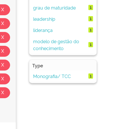
grau de maturidade
1
leadership
1
liderança
1
modelo de gestão do
1
conhecimento
Type
Monografia/ TCC
1