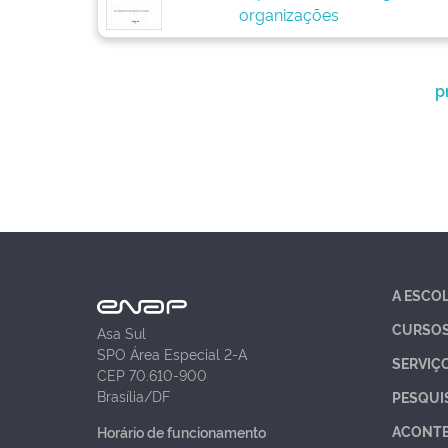
organizações
p
A ESCO
CURSO
Asa Sul
SPO Área Especial 2-A
SERVIÇ
CEP 70.610-900
Brasília/DF
PESQUI
ACONT
Horário de funcionamento