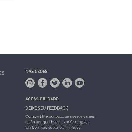
NAS REDES
OS
ACESSIBILIDADE
DEIXE SEU FEEDBACK
Compartilhe conosco
se nossos canais
estão adequados pra você? Elogios
também são super bem vindos!