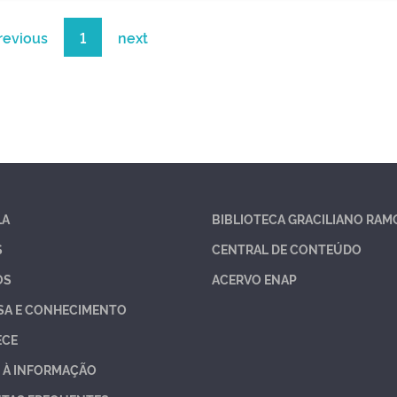
revious
1
next
LA
BIBLIOTECA GRACILIANO RAM
S
CENTRAL DE CONTEÚDO
OS
ACERVO ENAP
SA E CONHECIMENTO
ECE
 À INFORMAÇÃO