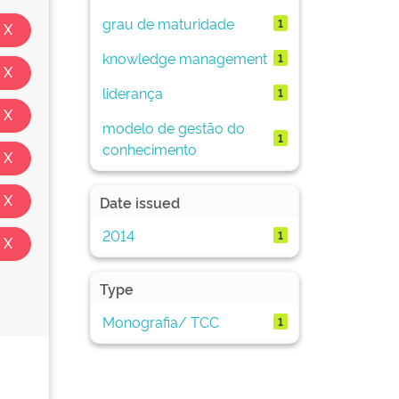
grau de maturidade
1
knowledge management
1
liderança
1
modelo de gestão do
1
conhecimento
Date issued
2014
1
Type
Monografia/ TCC
1