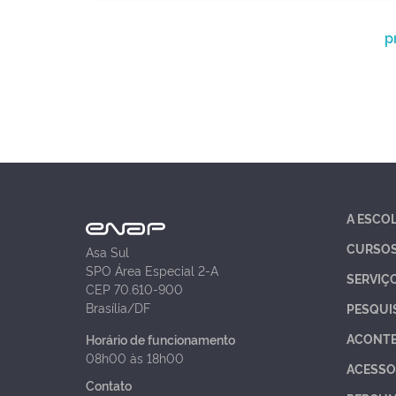
p
A ESCO
CURSO
Asa Sul
SPO Área Especial 2-A
SERVIÇ
CEP 70.610-900
Brasília/DF
PESQUI
ACONT
Horário de funcionamento
08h00 às 18h00
ACESSO
Contato