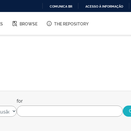
COMUNICA BR
ACESSO À INFORMAÇÃO
IR
PARA
ES
BROWSE
THE REPOSITORY
O
CONTEÚDO
for