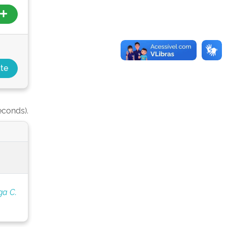
econds).
ga C.