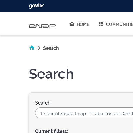
Skip navigation
HOME
COMMUNITI
Search
Search
Search:
Current filters: