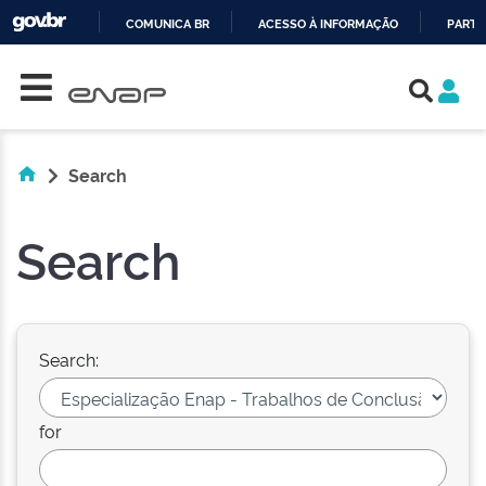
COMUNICA BR
ACESSO À INFORMAÇÃO
PARTI
Skip navigation
IR
PARA
O
CONTEÚDO
Search
Search
Search:
for