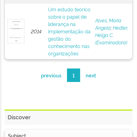
Um estudo teórico
sobre o papel de
Alves, Maria
liderança na
Angela
;
Hedler,
2014
implementação da
Helga C.
gestão do
(Examinadora)
conhecimento nas
organizações
previous
1
next
Discover
Subject