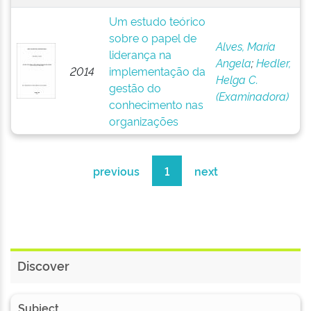
Um estudo teórico
sobre o papel de
Alves, Maria
liderança na
Angela
;
Hedler,
2014
implementação da
Helga C.
gestão do
(Examinadora)
conhecimento nas
organizações
previous
1
next
Discover
Subject