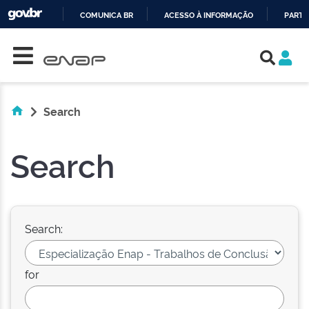
COMUNICA BR
ACESSO À INFORMAÇÃO
PARTI
Skip navigation
IR
PARA
O
CONTEÚDO
Search
Search
Search:
for