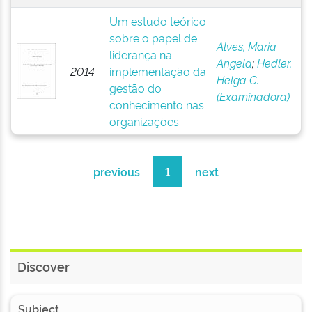
Um estudo teórico
sobre o papel de
Alves, Maria
liderança na
Angela
;
Hedler,
2014
implementação da
Helga C.
gestão do
(Examinadora)
conhecimento nas
organizações
previous
1
next
Discover
Subject