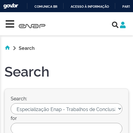
COMUNICA BR
ACESSO À INFORMAÇÃO
PARTI
Skip navigation
IR
PARA
O
CONTEÚDO
Search
Search
Search:
for