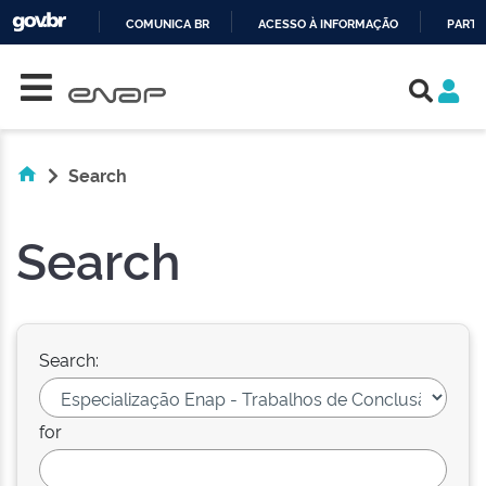
COMUNICA BR
ACESSO À INFORMAÇÃO
PARTI
Skip navigation
IR
PARA
O
CONTEÚDO
Search
Search
Search:
for