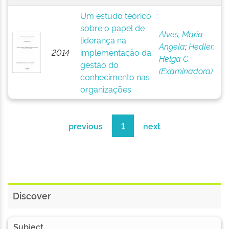
Um estudo teórico
sobre o papel de
Alves, Maria
liderança na
Angela
;
Hedler,
2014
implementação da
Helga C.
gestão do
(Examinadora)
conhecimento nas
organizações
previous
1
next
Discover
Subject