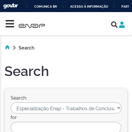
COMUNICA BR
ACESSO À INFORMAÇÃO
PARTI
Skip navigation
IR
PARA
O
CONTEÚDO
Search
Search
Search:
for