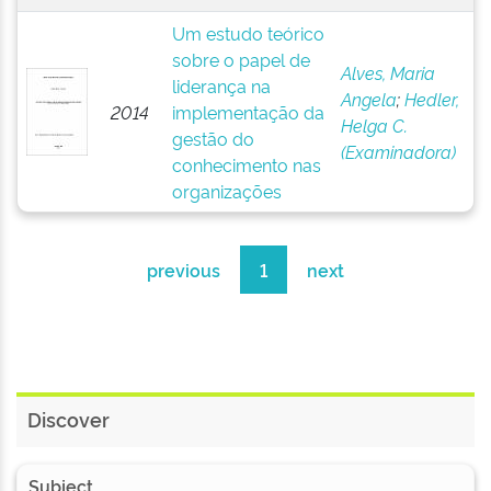
Um estudo teórico
sobre o papel de
Alves, Maria
liderança na
Angela
;
Hedler,
2014
implementação da
Helga C.
gestão do
(Examinadora)
conhecimento nas
organizações
previous
1
next
Discover
Subject