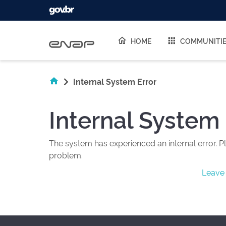
Skip navigation
HOME
COMMUNITI
Internal System Error
Internal System 
The system has experienced an internal error. Pl
problem.
Leave 