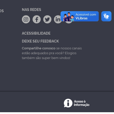
NAS REDES
OS
ACESSIBILIDADE
DEIXE SEU FEEDBACK
Compartilhe conosco
se nossos canais
estão adequados pra você? Elogios
também são super bem vindos!