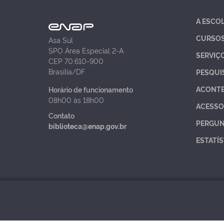
A ESCO
CURSO
Asa Sul
SPO Área Especial 2-A
SERVIÇ
CEP 70.610-900
Brasília/DF
PESQUI
ACONT
Horário de funcionamento
08h00 às 18h00
ACESSO
Contato
PERGUN
biblioteca@enap.gov.br
ESTATÍS