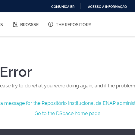
COMUNICA BR
ACESSO À INFORMAÇÃO
IR
PARA
ES
BROWSE
THE REPOSITORY
O
CONTEÚDO
Error
ease try to do what you were doing again, and if the problem 
a message for the Repositório Institucional da ENAP administ
Go to the DSpace home page