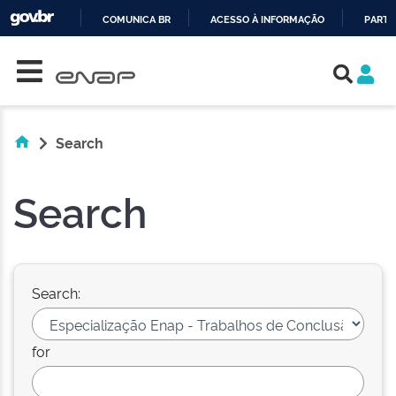
COMUNICA BR
ACESSO À INFORMAÇÃO
PARTI
Skip navigation
IR
PARA
O
CONTEÚDO
Search
Search
Search:
for