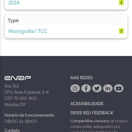
2014
1
Type
Monografia/ TCC
1
NAS REDES
Asa Sul
SPO Área Especial 2-A
CEP 70.610-900
ACESSIBILIDADE
Brasília/DF
DEIXE SEU FEEDBACK
Horário de funcionamento
Compartilhe conosco
se nossos
08h00 às 18h00
canais estão adequados pra
Contato
você? Elogios também são