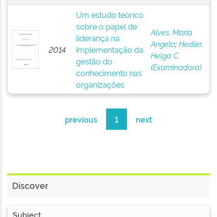
Um estudo teórico
sobre o papel de
Alves, Maria
liderança na
Angela
;
Hedler,
2014
implementação da
Helga C.
gestão do
(Examinadora)
conhecimento nas
organizações
previous
1
next
Discover
Subject