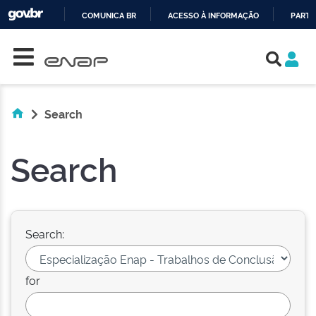
COMUNICA BR
ACESSO À INFORMAÇÃO
PARTI
Skip navigation
IR
PARA
O
CONTEÚDO
Search
Search
Search:
for