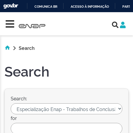
COMUNICA BR
ACESSO À INFORMAÇÃO
PARTI
Skip navigation
IR
PARA
O
CONTEÚDO
Search
Search
Search:
for