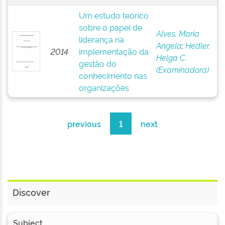
Um estudo teórico
sobre o papel de
Alves, Maria
liderança na
Angela
;
Hedler,
2014
implementação da
Helga C.
gestão do
(Examinadora)
conhecimento nas
organizações
previous
1
next
Discover
Subject