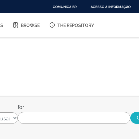
COMUNICA BR
ACESSO À INFORMAÇÃO
IR
PARA
ES
BROWSE
THE REPOSITORY
O
CONTEÚDO
for