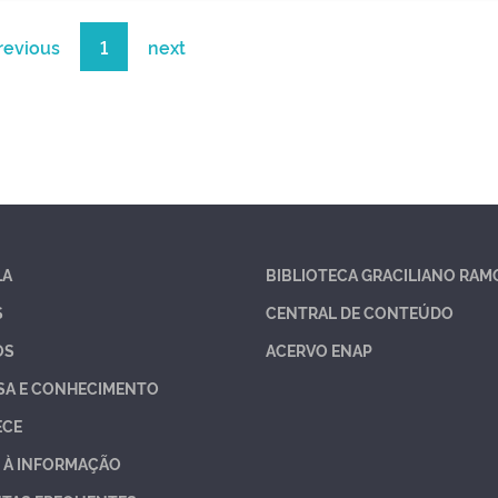
revious
1
next
LA
BIBLIOTECA GRACILIANO RAM
S
CENTRAL DE CONTEÚDO
OS
ACERVO ENAP
SA E CONHECIMENTO
ECE
 À INFORMAÇÃO