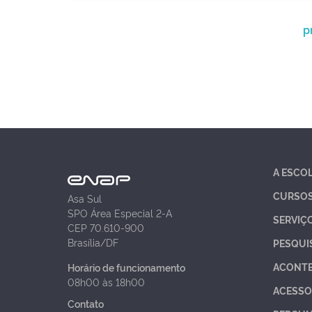
p
A ESCO
CURSO
Asa Sul
SPO Área Especial 2-A
SERVIÇ
CEP 70.610-900
Brasília/DF
PESQUI
ACONT
Horário de funcionamento
08h00 às 18h00
ACESSO
Contato