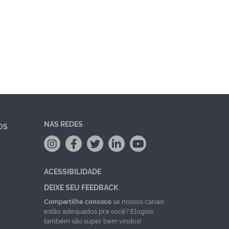
NAS REDES
OS
ACESSIBILIDADE
DEIXE SEU FEEDBACK
Compartilhe conosco
se nossos canais
estão adequados pra você? Elogios
também são super bem vindos!