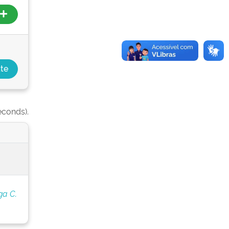
econds).
ga C.