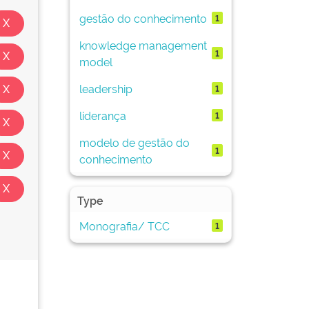
gestão do conhecimento
1
knowledge management
1
model
leadership
1
liderança
1
modelo de gestão do
1
conhecimento
Type
Monografia/ TCC
1