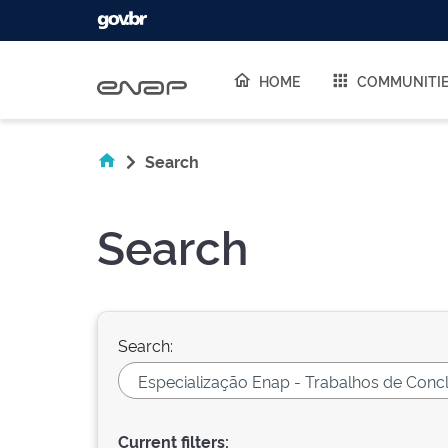
Skip navigation
HOME
COMMUNITI
Search
Search
Search:
Current filters: