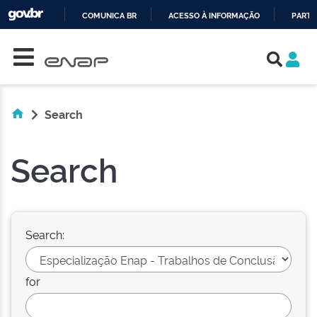
COMUNICA BR
ACESSO À INFORMAÇÃO
PARTI
Skip navigation
IR
PARA
O
CONTEÚDO
Search
Search
Search:
for