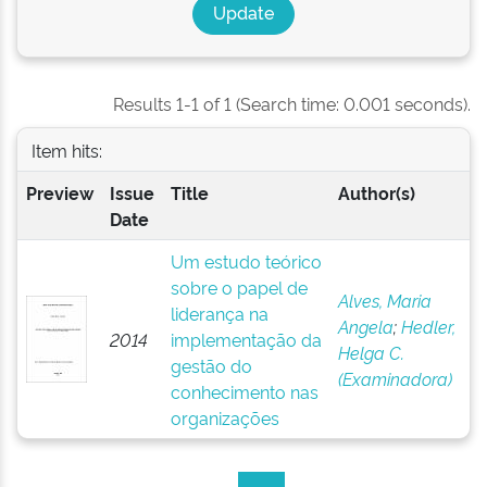
Results 1-1 of 1 (Search time: 0.001 seconds).
Item hits:
Preview
Issue
Title
Author(s)
Date
Um estudo teórico
sobre o papel de
Alves, Maria
liderança na
Angela
;
Hedler,
2014
implementação da
Helga C.
gestão do
(Examinadora)
conhecimento nas
organizações