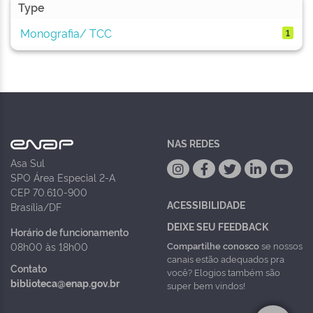
Type
Monografia/ TCC
1
NAS REDES
Asa Sul
SPO Área Especial 2-A
CEP 70.610-900
ACESSIBILIDADE
Brasília/DF
DEIXE SEU FEEDBACK
Horário de funcionamento
Compartilhe conosco
se nossos
08h00 às 18h00
canais estão adequados pra
Contato
você? Elogios também são
biblioteca@enap.gov.br
super bem vindos!