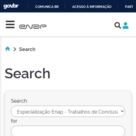
COMUNICA BR
ACESSO À INFORMAÇÃO
PARTI
Skip navigation
IR
PARA
O
CONTEÚDO
Search
Search
Search:
for