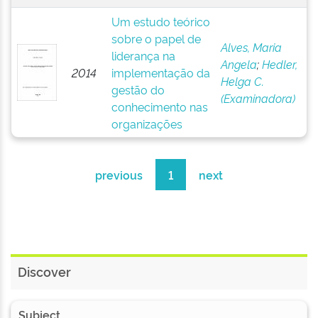
Um estudo teórico
sobre o papel de
Alves, Maria
liderança na
Angela
;
Hedler,
2014
implementação da
Helga C.
gestão do
(Examinadora)
conhecimento nas
organizações
previous
1
next
Discover
Subject