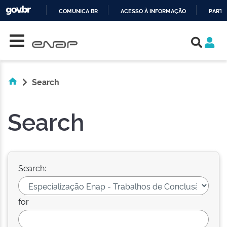
COMUNICA BR
ACESSO À INFORMAÇÃO
PARTI
Skip navigation
IR
PARA
O
CONTEÚDO
Search
Search
Search:
for