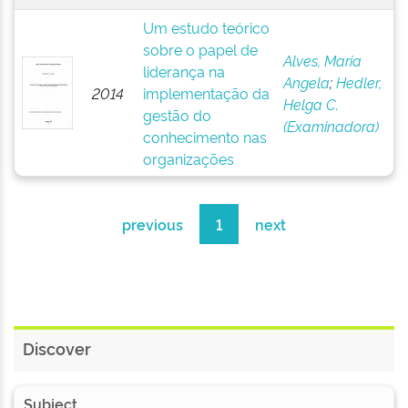
Um estudo teórico
sobre o papel de
Alves, Maria
liderança na
Angela
;
Hedler,
2014
implementação da
Helga C.
gestão do
(Examinadora)
conhecimento nas
organizações
previous
1
next
Discover
Subject