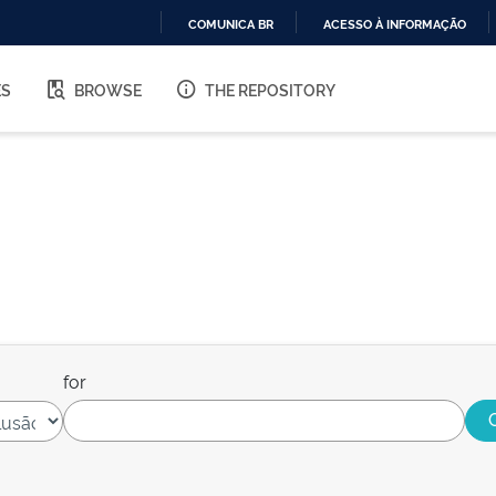
COMUNICA BR
ACESSO À INFORMAÇÃO
IR
PARA
ES
BROWSE
THE REPOSITORY
O
CONTEÚDO
for