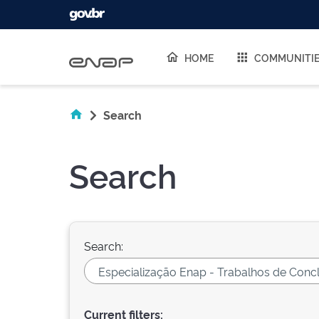
Skip navigation
HOME
COMMUNITI
Search
Search
Search:
Current filters: