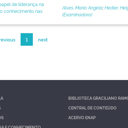
apel de liderança na
Alves, Maria Angela
;
Hedler, Hel
o conhecimento nas
(Examinadora)
revious
1
next
LA
BIBLIOTECA GRACILIANO RAM
S
CENTRAL DE CONTEÚDO
OS
ACERVO ENAP
SA E CONHECIMENTO