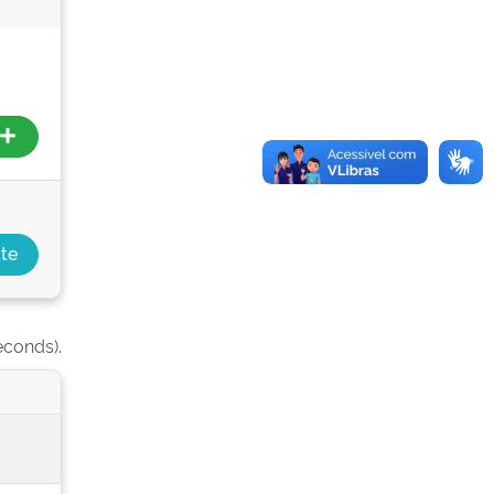
econds).