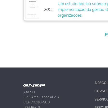
Um estudo teórico sobre o p
2014
implementação da gestão d
organizações
p
A ESCO
CURSO
Asa Sul
SPO Área Especial 2-A
SERVIÇ
CEP 70.610-900
Brasília/DF
PESQUI