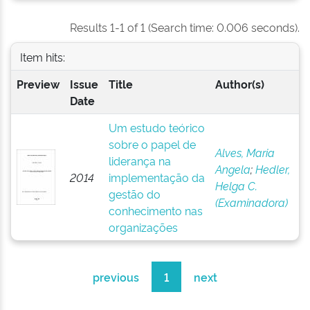
Results 1-1 of 1 (Search time: 0.006 seconds).
Item hits:
Preview
Issue
Title
Author(s)
Date
Um estudo teórico
sobre o papel de
Alves, Maria
liderança na
Angela
;
Hedler,
2014
implementação da
Helga C.
gestão do
(Examinadora)
conhecimento nas
organizações
previous
1
next