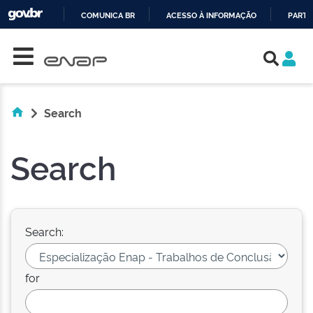
COMUNICA BR
ACESSO À INFORMAÇÃO
PARTI
Skip navigation
IR
PARA
O
CONTEÚDO
Search
Search
Search:
for