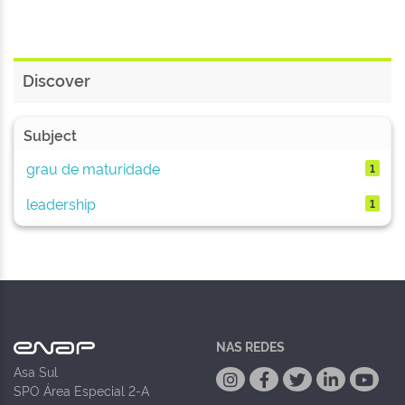
Discover
Subject
grau de maturidade
1
leadership
1
NAS REDES
Asa Sul
SPO Área Especial 2-A