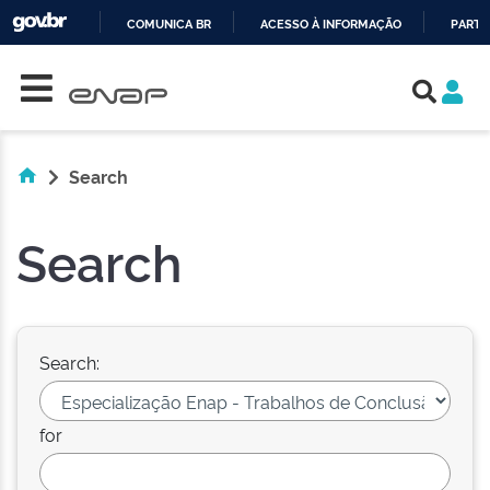
COMUNICA BR
ACESSO À INFORMAÇÃO
PARTI
Skip navigation
IR
PARA
O
CONTEÚDO
Search
Search
Search:
for