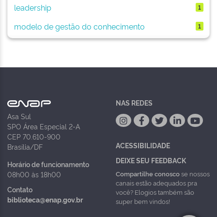
leadership
1
modelo de gestão do conhecimento
1
NAS REDES
Asa Sul
SPO Área Especial 2-A
CEP 70.610-900
ACESSIBILIDADE
Brasília/DF
DEIXE SEU FEEDBACK
Horário de funcionamento
Compartilhe conosco
se nossos
08h00 às 18h00
canais estão adequados pra
Contato
você? Elogios também são
biblioteca@enap.gov.br
super bem vindos!