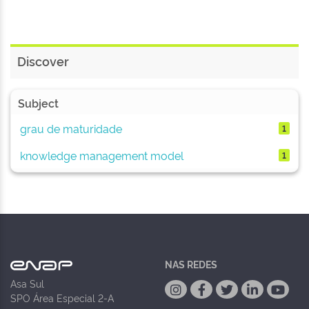
Discover
Subject
grau de maturidade
1
knowledge management model
1
NAS REDES
Asa Sul
SPO Área Especial 2-A