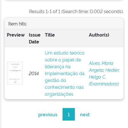
Results 1-1 of 1 (Search time: 0.002 seconds).
Item hits:
Preview
Issue
Title
Author(s)
Date
Um estudo teórico
sobre o papel de
Alves, Maria
liderança na
Angela
;
Hedler,
2014
implementação da
Helga C.
gestão do
(Examinadora)
conhecimento nas
organizações
previous
1
next