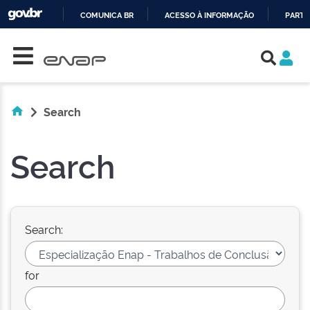
COMUNICA BR
ACESSO À INFORMAÇÃO
PARTI
Skip navigation
IR
PARA
O
CONTEÚDO
Search
Search
Search:
for