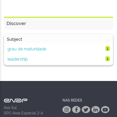
Discover
Subject
grau de maturidade
1
leadership
1
NAS REDES
Asa Sul
SPO Área Especial 2-A