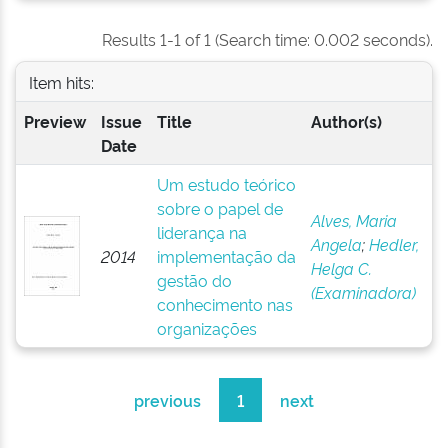
Results 1-1 of 1 (Search time: 0.002 seconds).
Item hits:
Preview
Issue
Title
Author(s)
Date
Um estudo teórico
sobre o papel de
Alves, Maria
liderança na
Angela
;
Hedler,
2014
implementação da
Helga C.
gestão do
(Examinadora)
conhecimento nas
organizações
previous
1
next