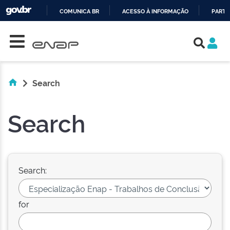
COMUNICA BR
ACESSO À INFORMAÇÃO
PARTI
Skip navigation
IR
PARA
O
CONTEÚDO
Search
Search
Search:
for