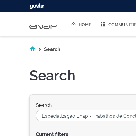
Skip navigation
HOME
COMMUNITI
Search
Search
Search:
Current filters: