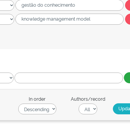
In order
Authors/record