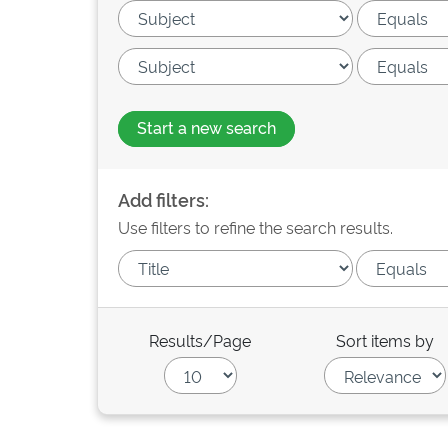
Start a new search
Add filters:
Use filters to refine the search results.
Results/Page
Sort items by