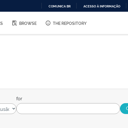
COMUNICA BR
ACESSO À INFORMAÇÃO
IR
PARA
ES
BROWSE
THE REPOSITORY
O
CONTEÚDO
for