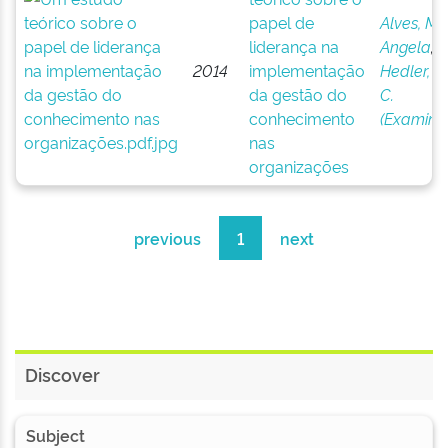
papel de
Alves, Ma
liderança na
Angela
;
2014
implementação
Hedler, H
da gestão do
C.
conhecimento
(Examina
nas
organizações
previous
1
next
Discover
Subject