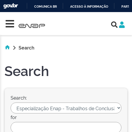
COMUNICA BR
ACESSO À INFORMAÇÃO
PARTI
Skip navigation
IR
PARA
O
CONTEÚDO
Search
Search
Search:
for