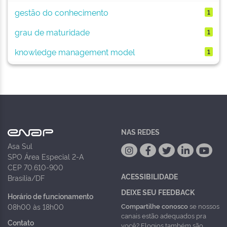
gestão do conhecimento
1
grau de maturidade
1
knowledge management model
1
NAS REDES
Asa Sul
SPO Área Especial 2-A
CEP 70.610-900
ACESSIBILIDADE
Brasília/DF
DEIXE SEU FEEDBACK
Horário de funcionamento
Compartilhe conosco
se nossos
08h00 às 18h00
canais estão adequados pra
Contato
você? Elogios também são