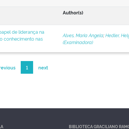
Author(s)
apel de liderança na
Alves, Maria Angela
;
Hedler, Hel
o conhecimento nas
(Examinadora)
revious
1
next
LA
BIBLIOTECA GRACILIANO RAM