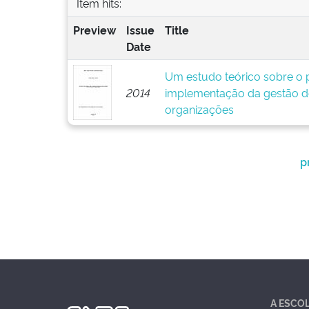
Item hits:
Preview
Issue
Title
Date
Um estudo teórico sobre o p
2014
implementação da gestão d
organizações
p
A ESCO