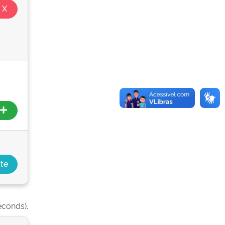
econds).