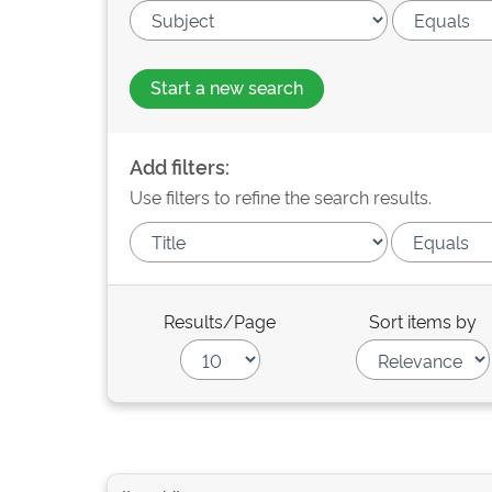
Start a new search
Add filters:
Use filters to refine the search results.
Results/Page
Sort items by