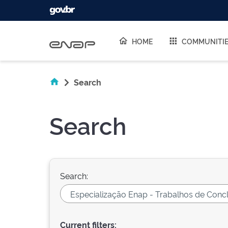
Skip navigation
HOME
COMMUNITI
Search
Search
Search:
Current filters: