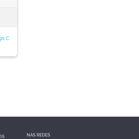
ga C.
NAS REDES
OS