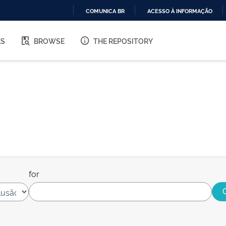
COMUNICA BR
ACESSO À INFORMAÇÃO
IR
PARA
ES
BROWSE
THE REPOSITORY
O
CONTEÚDO
for