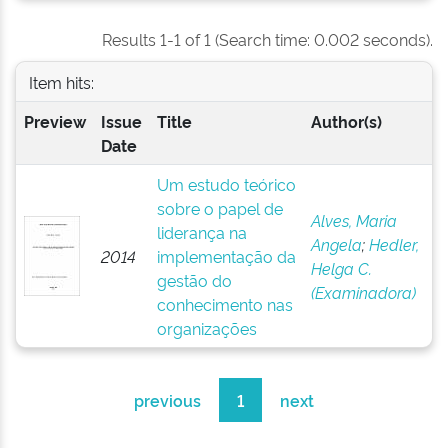
Results 1-1 of 1 (Search time: 0.002 seconds).
Item hits:
Preview
Issue
Title
Author(s)
Date
Um estudo teórico
sobre o papel de
Alves, Maria
liderança na
Angela
;
Hedler,
2014
implementação da
Helga C.
gestão do
(Examinadora)
conhecimento nas
organizações
previous
1
next