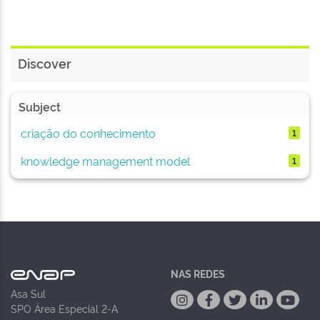
Discover
Subject
criação do conhecimento
1
knowledge management model
1
NAS REDES
Asa Sul
SPO Área Especial 2-A