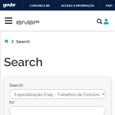
COMUNICA BR
ACESSO À INFORMAÇÃO
PARTI
Skip navigation
IR
PARA
O
CONTEÚDO
Search
Search
Search:
for