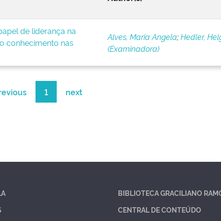
apel de liderança na
Alves, Maria Angela
;
Hedler, Hel
o conhecimento nas
(Examinadora)
revious
1
next
LA
BIBLIOTECA GRACILIANO RAM
S
CENTRAL DE CONTEÚDO