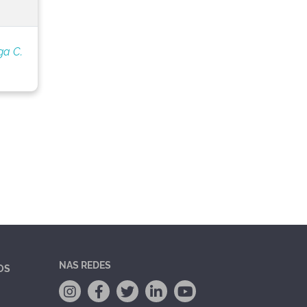
ga C.
NAS REDES
OS