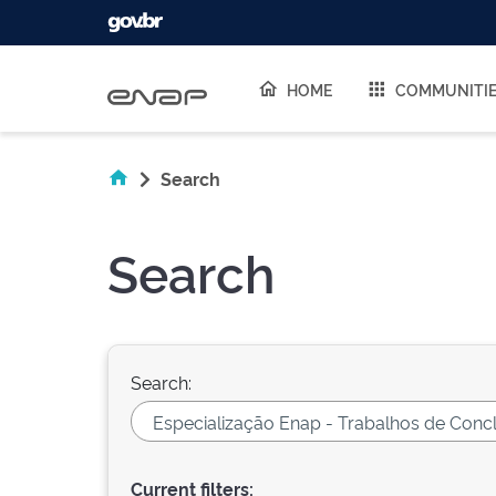
Skip navigation
HOME
COMMUNITI
Search
Search
Search:
Current filters: