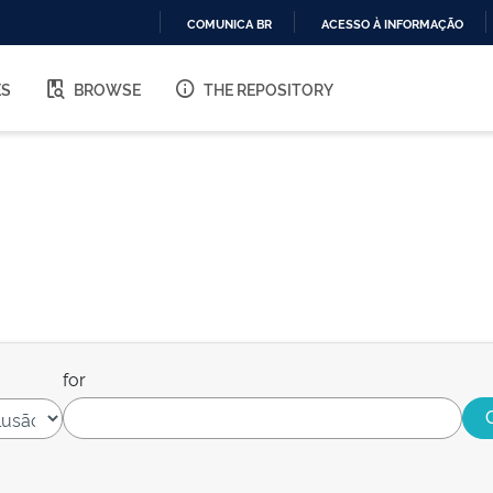
COMUNICA BR
ACESSO À INFORMAÇÃO
IR
PARA
ES
BROWSE
THE REPOSITORY
O
CONTEÚDO
for