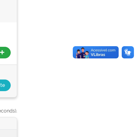
econds).