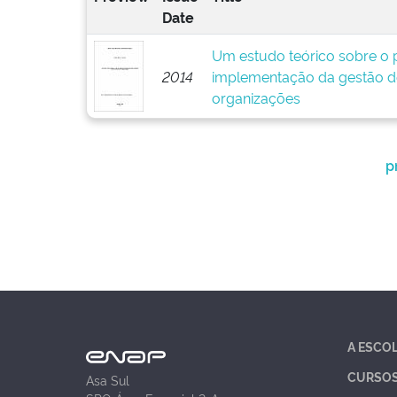
Date
Um estudo teórico sobre o p
2014
implementação da gestão d
organizações
p
A ESCO
CURSO
Asa Sul