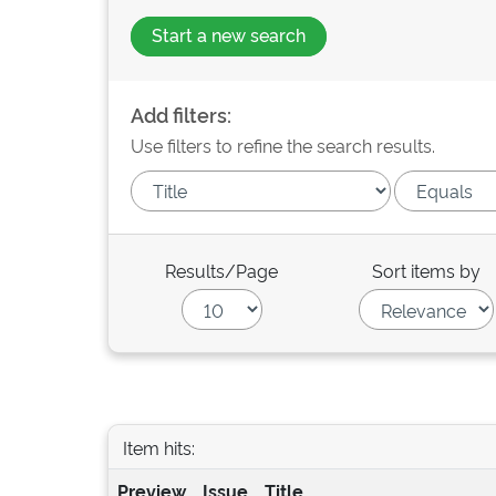
Start a new search
Add filters:
Use filters to refine the search results.
Results/Page
Sort items by
Item hits:
Preview
Issue
Title