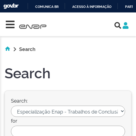
COMUNICA BR
ACESSO À INFORMAÇÃO
PARTI
Skip navigation
IR
PARA
O
CONTEÚDO
Search
Search
Search:
for