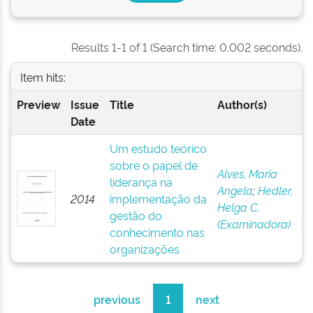
Results 1-1 of 1 (Search time: 0.002 seconds).
Item hits:
Preview
Issue
Title
Author(s)
Date
Um estudo teórico
sobre o papel de
Alves, Maria
liderança na
Angela
;
Hedler,
2014
implementação da
Helga C.
gestão do
(Examinadora)
conhecimento nas
organizações
previous
1
next